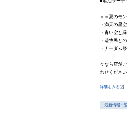
■燃油サーチ
＝＝夏のモン
・満天の星空
・青い空と緑
・遊牧民との
・ナーダム祭
今なら店舗ご
わせください
詳細をみる
最新情報
一